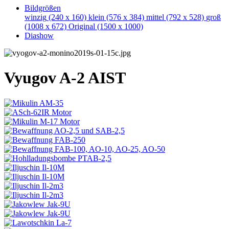
Bildgrößen
winzig
(240 x 160)
klein
(576 x 384)
mittel
(792 x 528)
groß
(1008 x 672)
Original
(1500 x 1000)
Diashow
Vyugov A-2 AIST