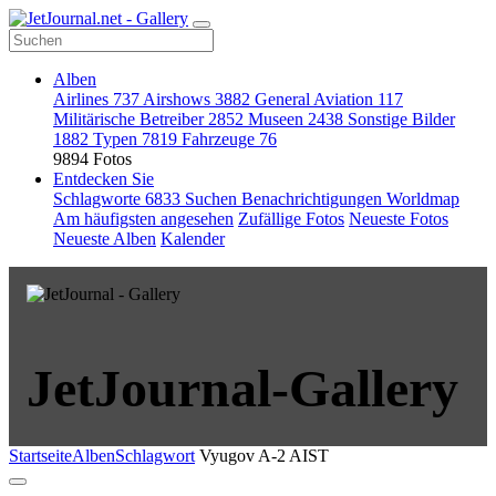
Alben
Airlines
737
Airshows
3882
General Aviation
117
Militärische Betreiber
2852
Museen
2438
Sonstige Bilder
1882
Typen
7819
Fahrzeuge
76
9894 Fotos
Entdecken Sie
Schlagworte
6833
Suchen
Benachrichtigungen
Worldmap
Am häufigsten angesehen
Zufällige Fotos
Neueste Fotos
Neueste Alben
Kalender
JetJournal-Gallery
Startseite
Alben
Schlagwort
Vyugov A-2 AIST