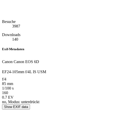
Besuche
3987
Downloads
140
Exif-Metadaten
Canon Canon EOS 6D
EF24-105mm f/4L IS USM
f/4
85 mm
1/100 s
160
0.7 EV
no, Modus: unterdrückt
Show EXIF data