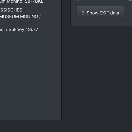
um Monino
,
Su-7BKL
SSISCHES
Show EXIF data
MUSEUM MONINO
/
9
oi / Sukhoy
/
Su-7