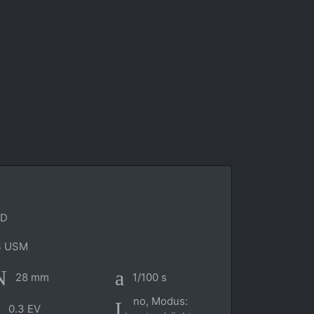
6D
S USM
28 mm
1/100 s
no, Modus:
0.3 EV