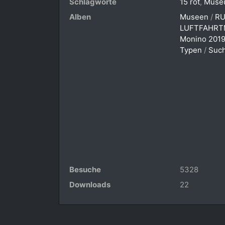
Schlagworte
15 rot
,
Muse
Alben
Museen
/
RU
LUFTFAHRT
Monino 201
Typen
/
Such
Besuche
5328
Downloads
22