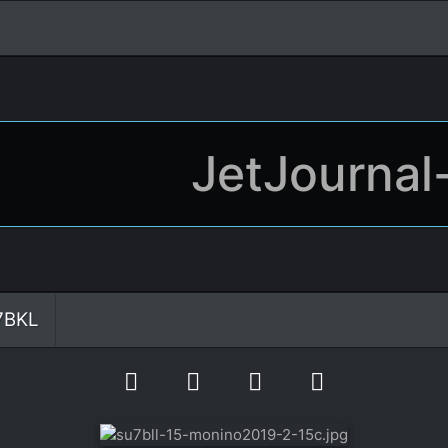
JetJournal
-7BKL