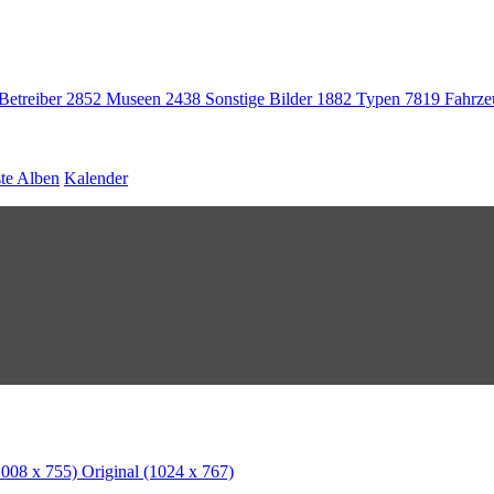
 Betreiber
2852
Museen
2438
Sonstige Bilder
1882
Typen
7819
Fahrz
te Alben
Kalender
008 x 755)
Original
(1024 x 767)