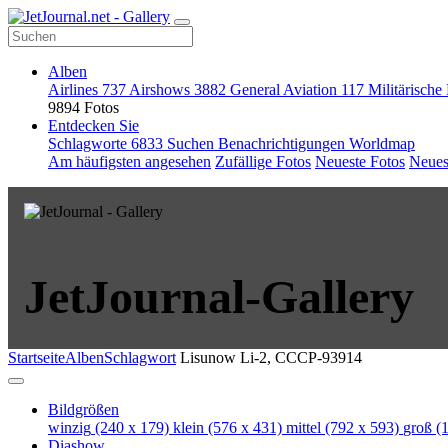
Alben
Airlines
737
Airshows
3882
General Aviation
117
Militärische
9894 Fotos
Entdecken Sie
Schlagworte
6833
Suchen
Benachrichtigungen
Worldmap
Am häufigsten angesehen
Zufällige Fotos
Neueste Fotos
Neues
JetJournal-Gallery
Startseite
Alben
Schlagwort
Lisunow Li-2, CCCP-93914
Bildgrößen
winzig
(240 x 179)
klein
(576 x 431)
mittel
(792 x 593)
groß
(1
Diashow