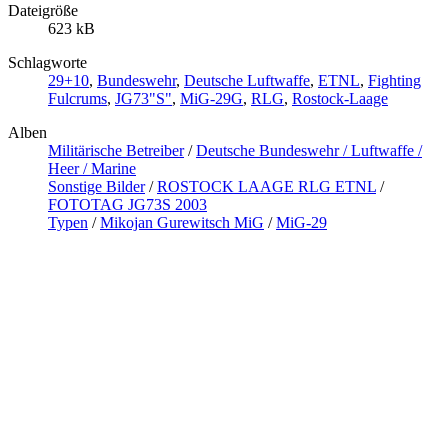
Dateigröße
623 kB
Schlagworte
29+10
,
Bundeswehr
,
Deutsche Luftwaffe
,
ETNL
,
Fighting
Fulcrums
,
JG73"S"
,
MiG-29G
,
RLG
,
Rostock-Laage
Alben
Militärische Betreiber
/
Deutsche Bundeswehr / Luftwaffe /
Heer / Marine
Sonstige Bilder
/
ROSTOCK LAAGE RLG ETNL
/
FOTOTAG JG73S 2003
Typen
/
Mikojan Gurewitsch MiG
/
MiG-29