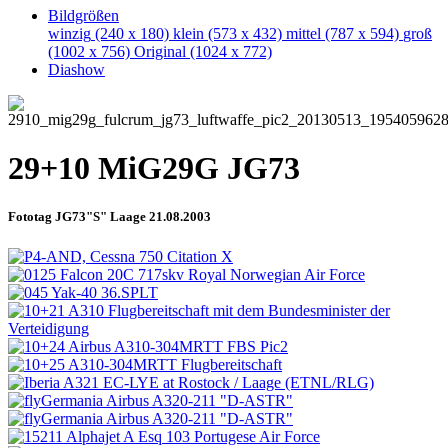
Bildgrößen
winzig
(240 x 180)
klein
(573 x 432)
mittel
(787 x 594)
groß
(1002 x 756)
Original
(1024 x 772)
Diashow
29+10 MiG29G JG73
Fototag JG73"S" Laage 21.08.2003