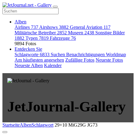
Alben
Airlines
737
Airshows
3882
General Aviation
117
Militärische Betreiber
2852
Museen
2438
Sonstige Bilder
1882
Typen
7819
Fahrzeuge
76
9894 Fotos
Entdecken Sie
Schlagworte
6833
Suchen
Benachrichtigungen
Worldmap
Am häufigsten angesehen
Zufällige Fotos
Neueste Fotos
Neueste Alben
Kalender
JetJournal-Gallery
Startseite
Alben
Schlagwort
29+10 MiG29G JG73