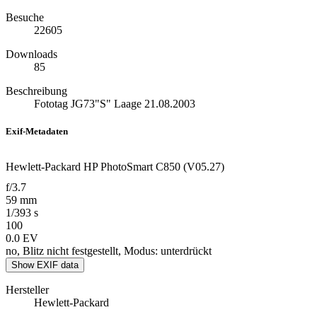
Besuche
22605
Downloads
85
Beschreibung
Fototag JG73"S" Laage 21.08.2003
Exif-Metadaten
Hewlett-Packard HP PhotoSmart C850 (V05.27)
f/3.7
59 mm
1/393 s
100
0.0 EV
no, Blitz nicht festgestellt, Modus: unterdrückt
Show EXIF data
Hersteller
Hewlett-Packard