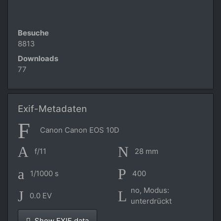
Besuche
8813
Downloads
77
Exif-Metadaten
Canon Canon EOS 10D
f/11
28 mm
1/1000 s
400
no, Modus:
0.0 EV
unterdrückt
Show EXIF data