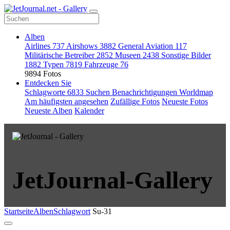
Alben
Airlines
737
Airshows
3882
General Aviation
117
Militärische Betreiber
2852
Museen
2438
Sonstige Bilder
1882
Typen
7819
Fahrzeuge
76
9894 Fotos
Entdecken Sie
Schlagworte
6833
Suchen
Benachrichtigungen
Worldmap
Am häufigsten angesehen
Zufällige Fotos
Neueste Fotos
Neueste Alben
Kalender
JetJournal-Gallery
Startseite
Alben
Schlagwort
Su-31