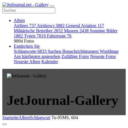
Alben
Airlines
737
Airshows
3882
General Aviation
117
Militärische Betreiber
2852
Museen
2438
Sonstige Bilder
1882
Typen
7819
Fahrzeuge
76
9894 Fotos
Entdecken Sie
Schlagworte
6833
Suchen
Benachrichtigungen
Worldmap
Am häufigsten angesehen
Zufällige Fotos
Neueste Fotos
Neueste Alben
Kalender
JetJournal-Gallery
Startseite
Alben
Schlagwort
Tu-95MS, 604