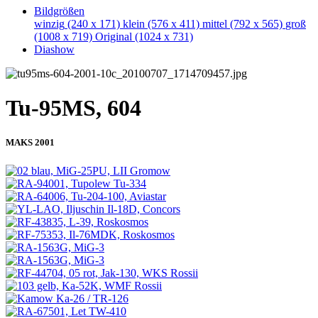
Bildgrößen
winzig
(240 x 171)
klein
(576 x 411)
mittel
(792 x 565)
groß
(1008 x 719)
Original
(1024 x 731)
Diashow
Tu-95MS, 604
MAKS 2001