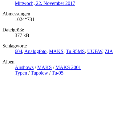
Mittwoch, 22. November 2017
Abmessungen
1024*731
Dateigröße
377 kB
Schlagworte
604
,
Analogfoto
,
MAKS
,
Tu-95MS
,
UUBW
,
ZIA
Alben
Airshows
/
MAKS
/
MAKS 2001
Typen
/
Tupolew
/
Tu-95