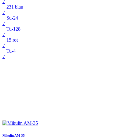
7
+ 231 blau
7
+ Su-24
7
+ Tu-128
7
+ 15 rot
7
+ Tu-4
7
Mikulin AM-35