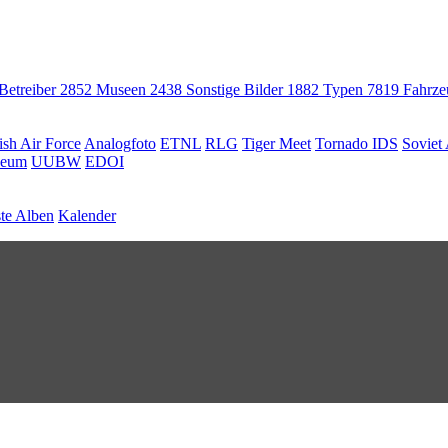
 Betreiber
2852
Museen
2438
Sonstige Bilder
1882
Typen
7819
Fahrz
ish Air Force
Analogfoto
ETNL
RLG
Tiger Meet
Tornado IDS
Soviet 
seum
UUBW
EDOI
te Alben
Kalender