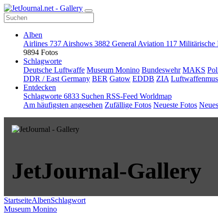
Alben
Airlines
737
Airshows
3882
General Aviation
117
Militärische
9894 Fotos
Schlagworte
Deutsche Luftwaffe
Museum Monino
Bundeswehr
MAKS
Pol
DDR / East Germany
BER
Gatow
EDDB
ZIA
Luftwaffenmu
Entdecken
Schlagworte
6833
Suchen
RSS-Feed
Worldmap
Am häufigsten angesehen
Zufällige Fotos
Neueste Fotos
Neues
JetJournal-Gallery
Startseite
Alben
Schlagwort
Museum Monino