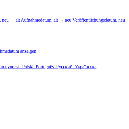
 neu → alt
Aufnahmedatum, alt → neu
Veröffentlichungsdatum, neu →
ahmedatum anzeigen
an nynorsk
Polski
Português
Русский
Українська