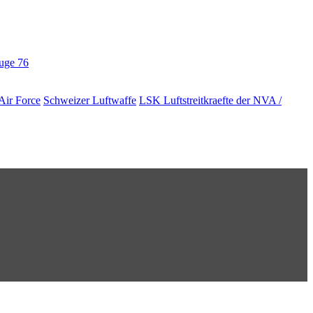
euge
76
Air Force
Schweizer Luftwaffe
LSK Luftstreitkraefte der NVA /