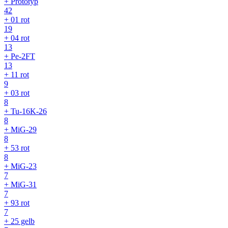
+ Prototyp
42
+ 01 rot
19
+ 04 rot
13
+ Pe-2FT
13
+ 11 rot
9
+ 03 rot
8
+ Tu-16K-26
8
+ MiG-29
8
+ 53 rot
8
+ MiG-23
7
+ MiG-31
7
+ 93 rot
7
+ 25 gelb