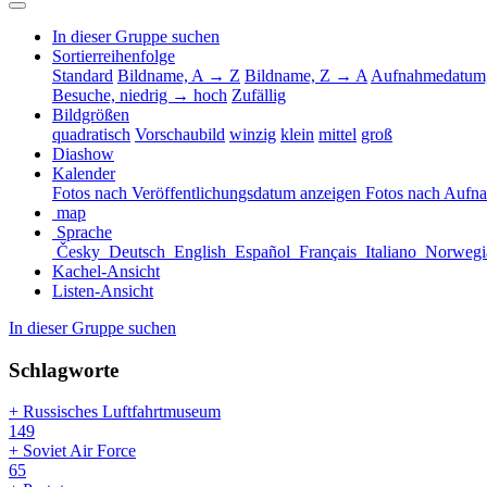
In dieser Gruppe suchen
Sortierreihenfolge
Standard
Bildname, A → Z
Bildname, Z → A
Aufnahmedatum,
Besuche, niedrig → hoch
Zufällig
Bildgrößen
quadratisch
Vorschaubild
winzig
klein
mittel
groß
Diashow
Kalender
Fotos nach Veröffentlichungsdatum anzeigen
Fotos nach Aufn
map
Sprache
Česky
Deutsch
English
Español
Français
Italiano
Norwegi
Kachel-Ansicht
Listen-Ansicht
In dieser Gruppe suchen
Schlagworte
+ Russisches Luftfahrtmuseum
149
+ Soviet Air Force
65