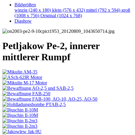
Bildgrößen
winzig
(240 x 180)
klein
(576 x 432)
mittel
(792 x 594)
groß
(1008 x 756)
Original
(1024 x 768)
Diashow
Petljakow Pe-2, innerer
mittlerer Rumpf