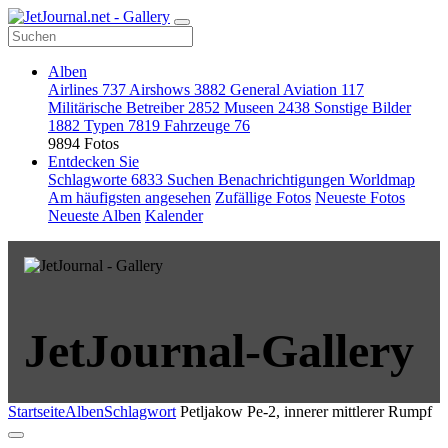
Alben
Airlines
737
Airshows
3882
General Aviation
117
Militärische Betreiber
2852
Museen
2438
Sonstige Bilder
1882
Typen
7819
Fahrzeuge
76
9894 Fotos
Entdecken Sie
Schlagworte
6833
Suchen
Benachrichtigungen
Worldmap
Am häufigsten angesehen
Zufällige Fotos
Neueste Fotos
Neueste Alben
Kalender
JetJournal-Gallery
Startseite
Alben
Schlagwort
Petljakow Pe-2, innerer mittlerer Rumpf